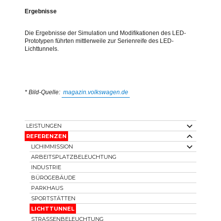
Ergebnisse
Die Ergebnisse der Simulation und Modifikationen des LED-
Prototypen führten mittlerweile zur Serienreife des LED-
Lichttunnels.
* Bild-Quelle:
magazin.volkswagen.de
Unterme
LEISTUNGEN
öffnen
Unterme
REFERENZEN
öffnen
Unterme
LICHIMMISSION
öffnen
ARBEITSPLATZBELEUCHTUNG
INDUSTRIE
BÜROGEBÄUDE
PARKHAUS
SPORTSTÄTTEN
LICHTTUNNEL
STRASSENBELEUCHTUNG